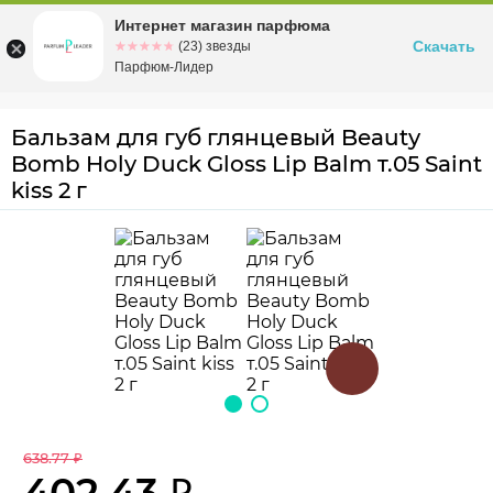
Интернет магазин парфюма
Омск
ул. Заозерная, 11, к. 1
Скачать
☆☆☆☆☆
★★★★★
(23) звезды
Парфюм-Лидер
Бальзам для губ глянцевый Beauty
Bomb Holy Duck Gloss Lip Balm т.05 Saint
kiss 2 г
638.77 ₽