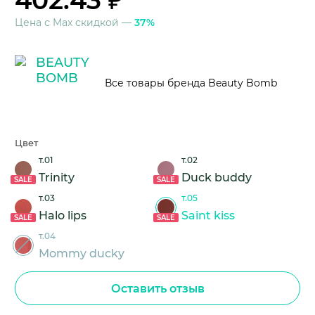
402.43 ₽
Цена с Max скидкой —
37%
Все товары бренда Beauty Bomb
Цвет
т.01
т.02
Trinity
Duck buddy
SALE
SALE
т.03
т.05
Halo lips
Saint kiss
SALE
SALE
т.04
Mommy ducky
Оставить отзыв