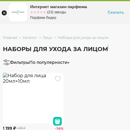
Интернет магазин парфюма
Омск
ул. Заозерная, 11, к. 1
Скачать
☆☆☆☆☆
★★★★★
(23) звезды
Парфюм-Лидер
Главная
Каталог
Лицо
Наборы для ухода за лицом
1
НАБОРЫ ДЛЯ УХОДА ЗА ЛИЦОМ
Фильтры
По популярности
1 199 ₽
1 388 ₽
-14%