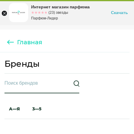
Интернет магазин парфюма
Омск
ул. Заозерная, 11, к. 1
Скачать
☆☆☆☆☆
★★★★★
(23) звезды
Парфюм-Лидер
Главная
Бренды
А—Я
3—5