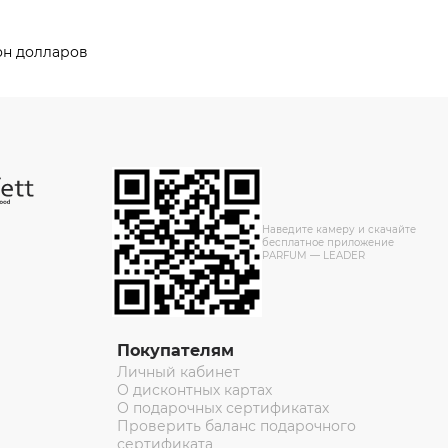
он долларов
Наведите камеру и скачайте
бесплатное приложение
PARFUM — LEADER
Покупателям
Личный кабинет
О дисконтных картах
О подарочных сертификатах
Проверить баланс подарочного
сертификата