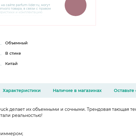
 на сайте
parfum-lider
.ru, могут
тного товара, в связи с правом
теристики и комплектацию
варительного уведомления.
чняйте характеристики,
сайте производителя, а также у
Объемный
В стике
Китай
Характеристики
Наличие в магазинах
Оставьте
 Duck делает их объемными и сочными. Трендовая тающая 
стали реальностью!
 шиммером;