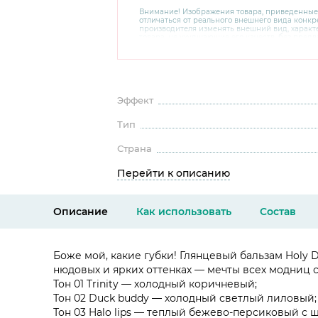
Внимание! Изображения товара, приведенные
отличаться от реального внешнего вида конкре
производителя изменять внешний вид, харак
товара, не ухудшающие его качеств, без пред
В случае любых сомнений перед покупкой уто
комплектацию и внешний вид на официальном 
консультантов по номеру 8 800 200 78 80.
Эффект
Тип
Страна
Перейти к описанию
Описание
Как использовать
Состав
Боже мой, какие губки! Глянцевый бальзам Holy
нюдовых и ярких оттенках — мечты всех модниц 
Тон 01 Trinity — холодный коричневый;
Тон 02 Duck buddy — холодный светлый лиловый;
Тон 03 Halo lips — теплый бежево-персиковый с