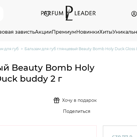
зовая зависть
Акции
Премиум
Новинки
Хиты
Уникаль
м для губ
Бальзам для губ глянцевый Beauty Bomb Holy Duck Gloss L
ый Beauty Bomb Holy
Duck buddy 2 г
Хочу в подарок
Поделиться