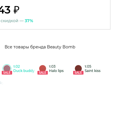
43 ₽
 скидкой —
37%
Все товары бренда Beauty Bomb
т.02
т.03
т.05
Duck buddy
Halo lips
Saint kiss
SALE
SALE
SALE
ky