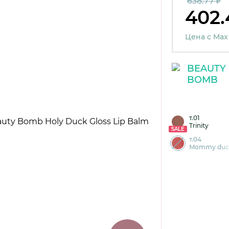
638.77 ₽
402.
Цена с Max
т.01
Trinity
SALE
т.04
Mommy duc