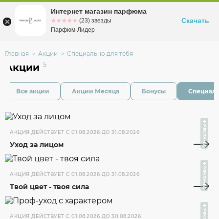
Интернет магазин парфюма
Омск
ул. Заозерная, 11, к. 1
Скачать
☆☆☆☆☆
★★★★★
(23) звезды
Парфюм-Лидер
Главная
Акции
Специально для тебя
5
Акции
Все акции
Акции Месяца
Бонусы
Специаль
РЕКЛАМА
АКЦИЯ ДЕЙСТВУЕТ C 01.08.2026 ДО 31.08.2026
Уход за лицом
РЕКЛАМА
АКЦИЯ ДЕЙСТВУЕТ C 01.08.2026 ДО 31.08.2026
Твой цвет - твоя сила
АКЦИЯ ДЕЙСТВУЕТ C 01.08.2026 ДО 30.08.2026