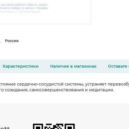
 на сайте
parfum-lider
.ru, могут
тного товара, в связи с правом
теристики и комплектацию
варительного уведомления.
чняйте характеристики,
сайте производителя, а также у
Россия
Характеристики
Наличие в магазинах
Оставьте
стояние сердечно-сосудистой системы, устраняет перевозб
го созидания, самосовершенствования и медитации.