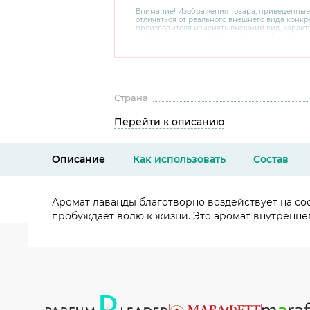
Внимание! Изображения товара, приведенные
отличаться от реального внешнего вида конкре
производителя изменять внешний вид, харак
товара, не ухудшающие его качеств, без пред
В случае любых сомнений перед покупкой уто
комплектацию и внешний вид на официальном 
консультантов по номеру 8 800 200 78 80.
Страна
Перейти к описанию
Описание
Как использовать
Состав
Аромат лаванды благотворно воздействует на со
пробуждает волю к жизни. Это аромат внутренне