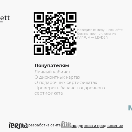
Наведите камеру и скачайте
бесплатное приложение
PARFUM — LEADER
Покупателям
Личный кабинет
О дисконтных картах
О подарочных сертификатах
Проверить баланс подарочного
сертификата
разработка сайта
поддержка и продвижение