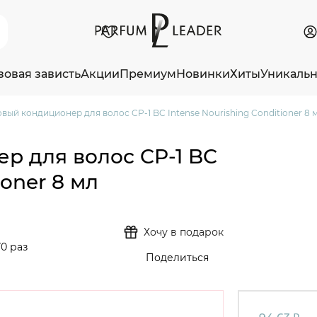
зовая зависть
Акции
Премиум
Новинки
Хиты
Уникаль
вый кондиционер для волос CP-1 BC Intense Nourishing Conditioner 8 
р для волос CP-1 BC
ioner 8 мл
Хочу в подарок
0 раз
Поделиться