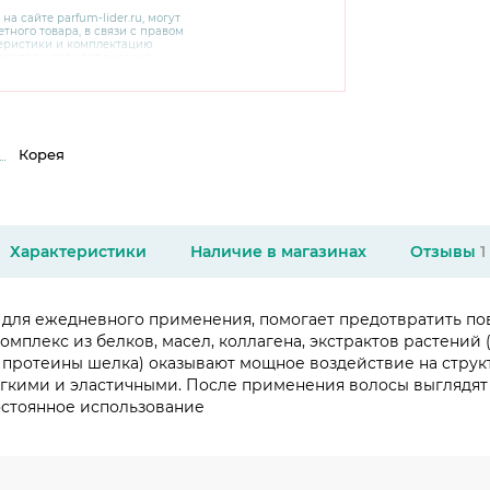
 на сайте
parfum-lider
.ru, могут
тного товара, в связи с правом
теристики и комплектацию
варительного уведомления.
чняйте характеристики,
сайте производителя, а также у
Корея
Характеристики
Наличие в магазинах
Отзывы
1
 для ежедневного применения, помогает предотвратить по
омплекс из белков, масел, коллагена, экстрактов растений 
 протеины шелка) оказывают мощное воздействие на структ
мягкими и эластичными. После применения волосы выглядя
остоянное использование