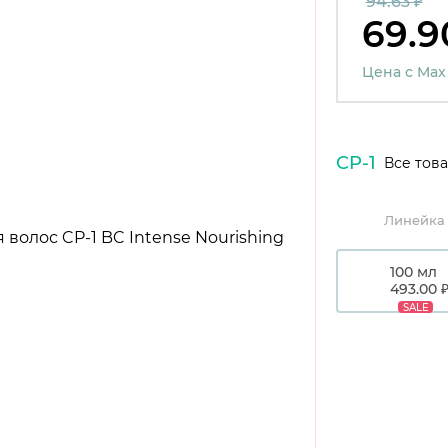
94.63 ₽
69.9
Цена с Max
CP-1
Все това
Линейка 
100 мл
493.00 
SALE