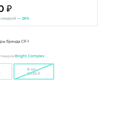
0 ₽
 скидкой —
26%
ры бренда CP-1
Bright Complex
товаров:
8 мл
₽
69.90 ₽