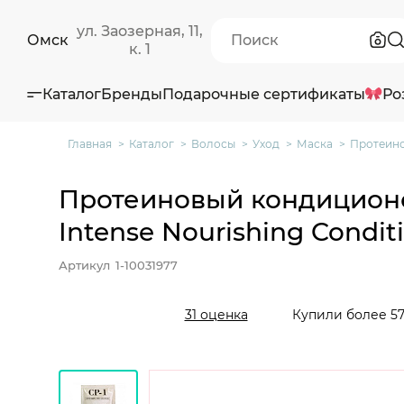
ул. Заозерная, 11,
Омск
к. 1
Каталог
Бренды
Подарочные сертификаты
Ро
Главная
Каталог
Волосы
Уход
Маска
Протеино
Протеиновый кондиционе
Intense Nourishing Condit
Артикул
1-10031977
Купили более 57
31 оценка