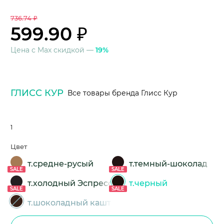
736.74 ₽
599.90 ₽
Цена с Max скидкой —
19%
ГЛИСС КУР
Все товары бренда Глисс Кур
1
Цвет
т.средне-русый
т.темный-шоколад
SALE
SALE
т.холодный Эспрессо
т.черный
SALE
SALE
т.шоколадный каштан