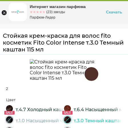
Интернет магазин парфюма
Омск
ул. Заозерная, 11, к. 1
Скачать
☆☆☆☆☆
★★★★★
(23) звезды
Парфюм-Лидер
Стойкая крем-краска для волос fito
косметик Fito Color Intense т.3.0 Темный
каштан 115 мл
2
Цвет
т.4.7 Холодный каштан
т.6.4 Насыщенный ме
SALE
SALE
т.1.0 Насыщенный черный
т.3.0 Темный каштан