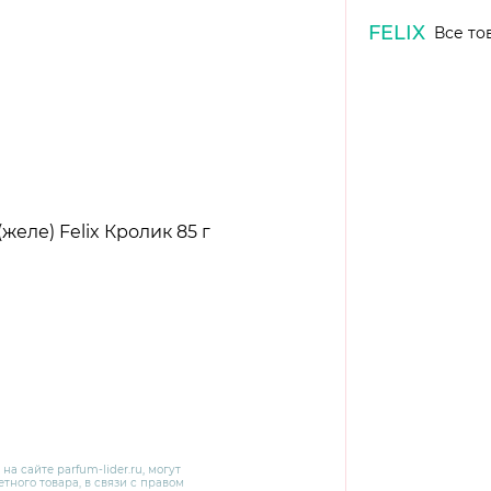
FELIX
Все то
 на сайте
parfum-lider
.ru, могут
тного товара, в связи с правом