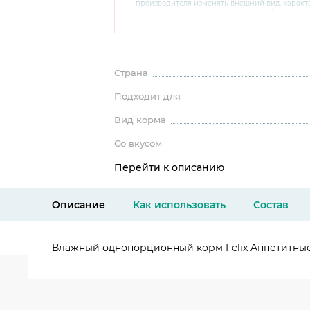
производителя изменять внешний вид, харак
товара, не ухудшающие его качеств, без пред
В случае любых сомнений перед покупкой уто
комплектацию и внешний вид на официальном 
консультантов по номеру 8 800 200 78 80.
Страна
Подходит для
Вид корма
Со вкусом
Перейти к описанию
Описание
Как использовать
Состав
Влажный однопорционный корм Felix Aппетитные