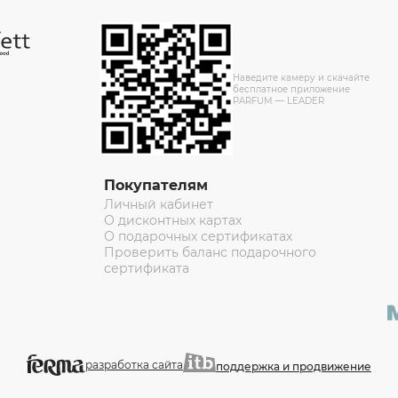
Наведите камеру и скачайте
бесплатное приложение
PARFUM — LEADER
Покупателям
Личный кабинет
О дисконтных картах
О подарочных сертификатах
Проверить баланс подарочного
сертификата
разработка сайта
поддержка и продвижение