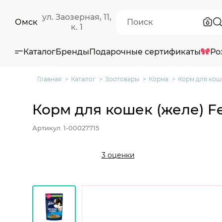
ул. Заозерная, 11,
Омск
к. 1
Каталог
Бренды
Подарочные сертификаты
Ро
Главная
Каталог
Зоотовары
Корма
Корм для коше
Корм для кошек (желе) Fe
Артикул
1-00027715
3 оценки