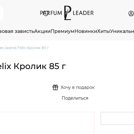
зовая зависть
Акции
Премиум
Новинки
Хиты
Уникаль
к (желе) Felix Кролик 85 г
lix Кролик 85 г
Хочу в подарок
Поделиться