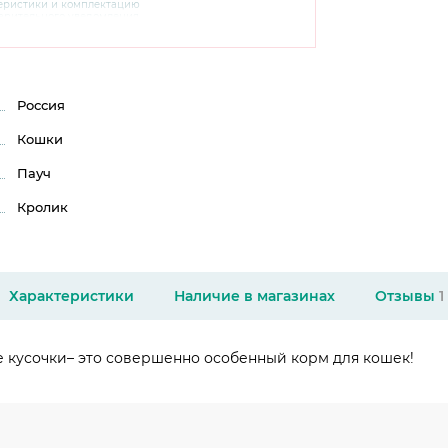
теристики и комплектацию
варительного уведомления.
чняйте характеристики,
сайте производителя, а также у
Россия
Кошки
Пауч
Кролик
Характеристики
Наличие в магазинах
Отзывы
1
 кусочки– это совершенно особенный корм для кошек!