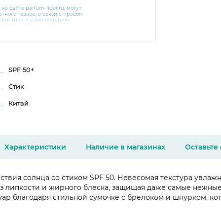
 на сайте
parfum-lider
.ru, могут
тного товара, в связи с правом
теристики и комплектацию
варительного уведомления.
чняйте характеристики,
сайте производителя, а также у
SPF 50+
Стик
Китай
Характеристики
Наличие в магазинах
Оставьте
ствия солнца со стиком SPF 50. Невесомая текстура увлаж
 липкости и жирного блеска, защищая даже самые нежные уч
ар благодаря стильной сумочке с брелоком и шнурком, ко