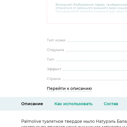
Внимание! Изображения товара, приведенные
отличаться от реального внешнего вида конкре
производителя изменять внешний вид, харак
товара, не ухудшающие его качеств, без пред
В случае любых сомнений перед покупкой уто
комплектацию и внешний вид на официальном 
консультантов по номеру 8 800 200 78 80.
Тип кожи
Отдушка
Тип
Эффект
Страна
Перейти к описанию
Описание
Как использовать
Состав
Palmolive туалетное твердое мыло Натурэль Ба