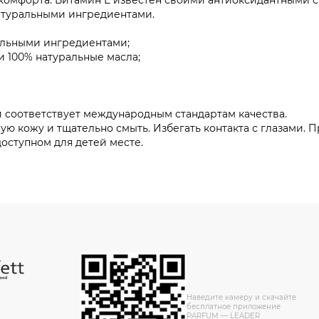
комфорта. Витамин Е известен своими антиоксидантными с
атуральными ингредиентами.
альными ингредиентами;
и 100% натуральные масла;
и соответствует международным стандартам качества.
ую кожу и тщательно смыть. Избегать контакта с глазами. 
оступном для детей месте.
Наведите камеру и скачайте
бесплатное приложение
PARFUM — LEADER