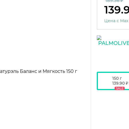
189.36 ₽
139.
Цена с Max
150 г
139.90 ₽
SALE