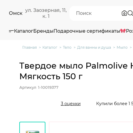
ул. Заозерная, 11,
Омск
к. 1
Каталог
Бренды
Подарочные сертификаты
Ро
Главная
Каталог
Тело
Для ванны и душа
Мыло
Твердое мыло Palmolive 
Мягкость 150 г
Артикул
1-10019377
Купили более 1 
3 оценки