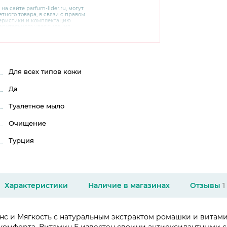
 на сайте
parfum-lider
.ru, могут
тного товара, в связи с правом
теристики и комплектацию
варительного уведомления.
чняйте характеристики,
сайте производителя, а также у
Для всех типов кожи
Да
Туалетное мыло
Очищение
Турция
Характеристики
Наличие в магазинах
Отзывы
1
ланс и Мягкость с натуральным экстрактом ромашки и вит