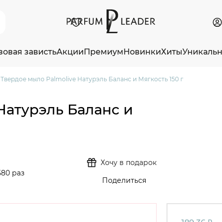
зовая зависть
Акции
Премиум
Новинки
Хиты
Уникаль
Твердое мыло Palmolive Натурэль Баланс и Мягкость 150 г
Натурэль Баланс и
Хочу в подарок
580 раз
Поделиться