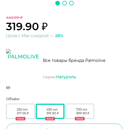
442.00 ₽
319.90 ₽
Цена с Max скидкой —
28%
Все товары бренда Palmolive
Натурэль
Серия:
69
Объём
250 мл
450 мл
750 мл
217.00 ₽
319.90 ₽
399.90 ₽
SALE
SALE
SALE