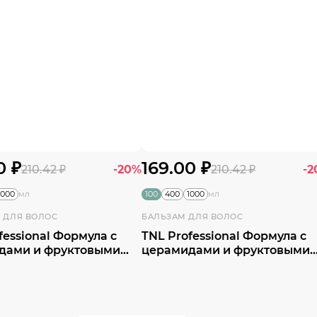
0 ₽
169.00 ₽
210.42 ₽
-20%
210.42 ₽
-2
1000
100
400
1000
мл
мл
 ДЛЯ ВОЛОС
БАЛЬЗАМ ДЛЯ ВОЛОС
fessional Формула с
TNL Professional Формула с
дами и фруктовыми
церамидами и фруктовыми
ми защита цвета и
кислотами