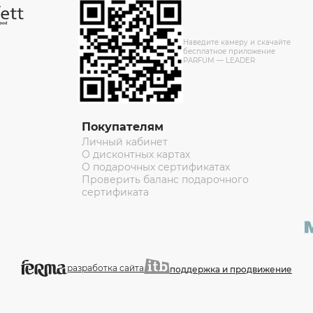
Наведите камеру и скачайте
бесплатное приложение
PARFUM — LEADER
Покупателям
Личный кабинет
О дисконтных картах
О подарочных сертификатах
Проверить баланс подарочного
сертификата
разработка сайта
поддержка и продвижение