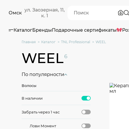
ул. Заозерная, 11,
Омск
к. 1
Каталог
Бренды
Подарочные сертификаты
Ро
Главная
Каталог
TNL Professional
WEEL
WEEL
6
По популярности
Волосы
В наличии
Забрать через 1 час
Лови Момент