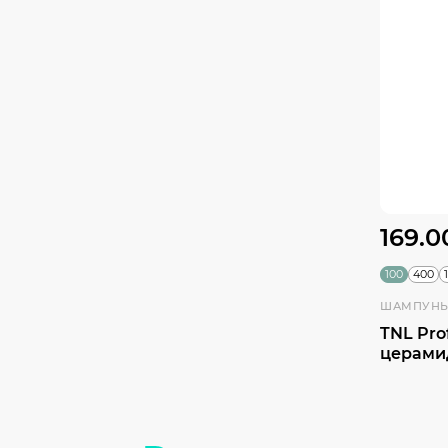
169.0
100
400
ШАМПУНЬ
TNL Pro
церами
кислота
блеск