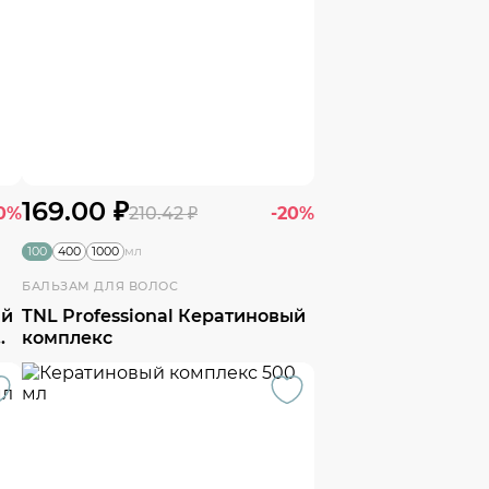
169.00 ₽
0%
210.42 ₽
-20%
100
400
1000
мл
БАЛЬЗАМ ДЛЯ ВОЛОС
ый
TNL Professional Кератиновый
комплекс
L