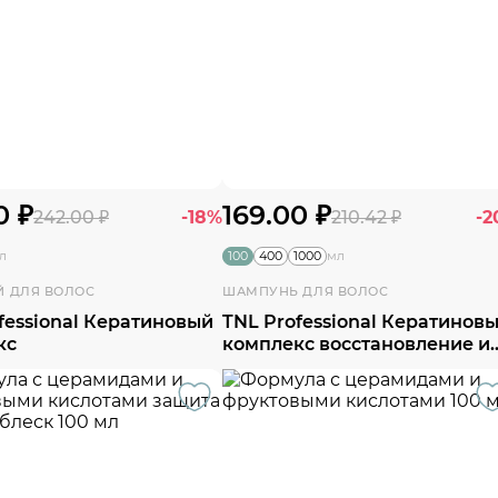
0 ₽
169.00 ₽
242.00 ₽
-18%
210.42 ₽
-2
100
400
1000
л
мл
Й ДЛЯ ВОЛОС
ШАМПУНЬ ДЛЯ ВОЛОС
fessional Кератиновый
TNL Professional Кератинов
кс
комплекс восстановление и
укрепление с маслом
мурумуру и розмарином TN
Professional 100 мл