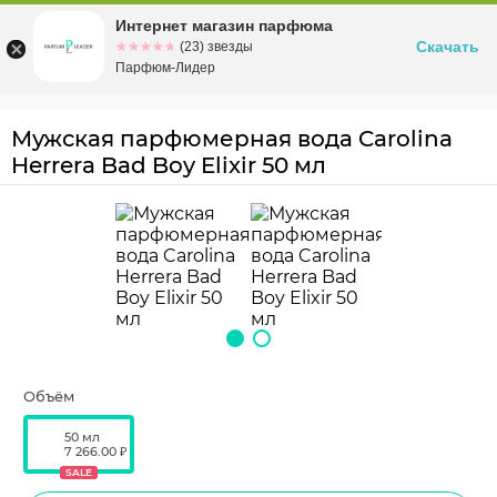
Интернет магазин парфюма
Омск
ул. Заозерная, 11, к. 1
Скачать
☆☆☆☆☆
★★★★★
(23) звезды
Парфюм-Лидер
Мужская парфюмерная вода Carolina
Herrera Bad Boy Elixir 50 мл
Объём
50 мл
7 266.00 ₽
SALE