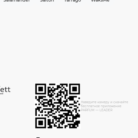
Salamander
Salton
Tarrago
WaksMe
Наведите камеру и скачайте
бесплатное приложение
PARFUM — LEADER