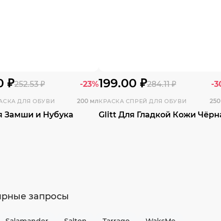
0 ₽
199.00 ₽
252.53 ₽
-23%
284.11 ₽
-3
200 мл
250
АСКА ДЛЯ ОБУВИ
КРАСКА СПРЕЙ ДЛЯ ОБУВИ
ля Замши и Нубука
Glitt Для Гладкой Кожи Чёрн
ярные запросы