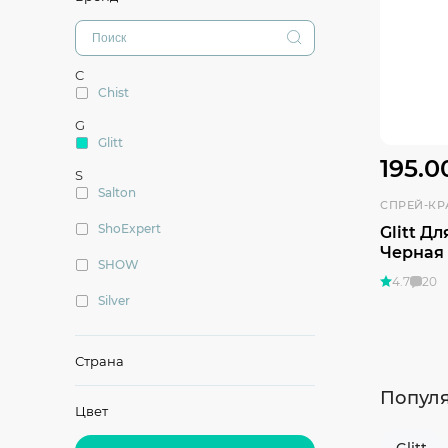
C
Chist
G
Glitt
195.0
S
Salton
СПРЕЙ-КР
ShoExpert
Glitt Д
Черная
SHOW
4.7
20
Silver
T
Tarrago
Страна
Twist
Попул
Цвет
Д
Дивидик