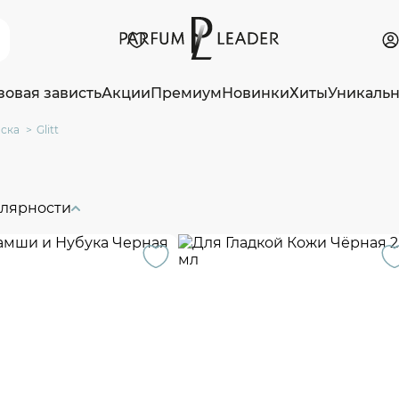
зовая зависть
Акции
Премиум
Новинки
Хиты
Уникаль
ска
Glitt
улярности