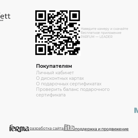
Наведите камеру и скачайте
бесплатное приложение
PARFUM — LEADER
Покупателям
Личный кабинет
О дисконтных картах
О подарочных сертификатах
Проверить баланс подарочного
сертификата
разработка сайта
поддержка и продвижение