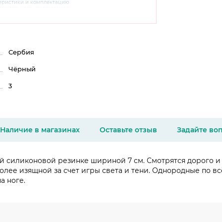
теристики и комплектацию
варительного уведомления.
чняйте характеристики,
сайте производителя, а также у
Сербия
Чёрный
3
Наличие в магазинах
Оставьте отзыв
Задайте во
й силиконовой резинке шириной 7 см. Смотрятся дорого и 
олее изящной за счет игры света и тени. Однородные по вс
а ноге.