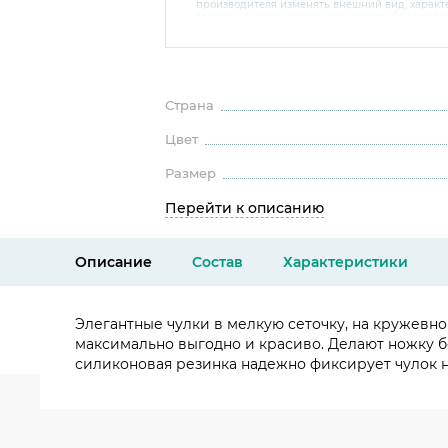
производителя изменять внешний вид, харак
товара, не ухудшающие его качеств, без пред
В случае любых сомнений перед покупкой уто
комплектацию и внешний вид на официальном 
консультантов по номеру 8 800 200 78 80.
Страна
Цвет
Размер
Перейти к описанию
Описание
Состав
Характеристики
Элегантные чулки в мелкую сеточку, на кружевно
максимально выгодно и красиво. Делают ножку б
силиконовая резинка надежно фиксирует чулок н