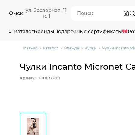
ул. Заозерная, 11,
Омск
к. 1
Каталог
Бренды
Подарочные сертификаты
Ро
Главная
Каталог
Одежда
Чулки
Чулки Incanto Mi
Чулки Incanto Micronet C
Артикул
1-10107790