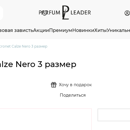
зовая зависть
Акции
Премиум
Новинки
Хиты
Уникаль
cronet Calze Nero 3 размер
alze Nero 3 размер
Хочу в подарок
Поделиться