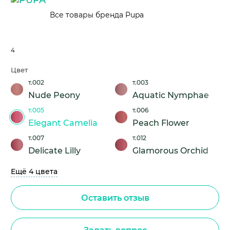
Все товары бренда Pupa
4
Цвет
т.002
т.003
Nude Peony
Aquatic Nymphae
т.005
т.006
Elegant Camelia
Peach Flower
т.007
т.012
Delicate Lilly
Glamorous Orchid
Ещё 4 цвета
Оставить отзыв