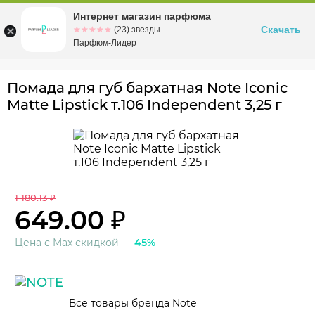
Интернет магазин парфюма
Омск
ул. Заозерная, 11, к. 1
Скачать
☆☆☆☆☆
★★★★★
(23) звезды
Парфюм-Лидер
Помада для губ бархатная Note Iconic
Matte Lipstick т.106 Independent 3,25 г
1 180.13 ₽
649.00 ₽
Цена с Max скидкой —
45%
Все товары бренда Note