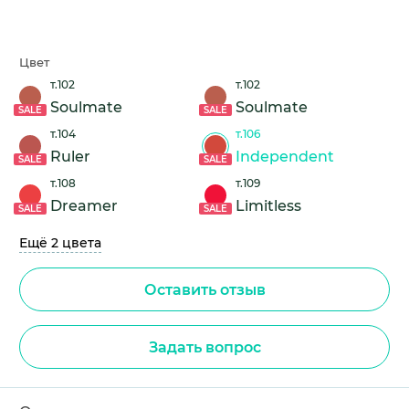
Цвет
т.102
т.102
Soulmate
Soulmate
SALE
SALE
т.104
т.106
Ruler
Independent
SALE
SALE
т.108
т.109
Dreamer
Limitless
SALE
SALE
Ещё 2 цвета
Оставить отзыв
Задать вопрос