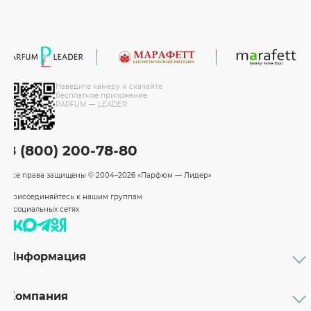
Наведите камеру и скачайте
бесплатное приложение
PARFUM — LEADER
8 (800) 200-78-80
Все права защищены
© 2004–2026 «Парфюм — Лидер»
Присоединяйтесь к нашим группам
в социальных сетях
Информация
Каталог
Подарочные сертификаты
Компания
Бренды
Возврат и обмен товара