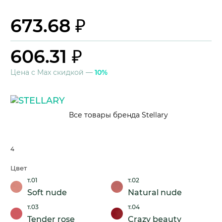
673.68 ₽
606.31 ₽
Цена с Max скидкой —
10%
Все товары бренда Stellary
4
Цвет
т.01
т.02
Soft nude
Natural nude
т.03
т.04
Tender rose
Crazy beauty