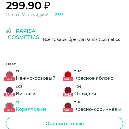
299.90 ₽
Цена с Max скидкой —
29%
Все товары бренда Parisa Cosmetics
Цвет
т.01
т.02
Нежно-розовый
Красное яблоко
SALE
SALE
т.03
т.04
Винный
Орхидея
SALE
SALE
т.05
т.06
Коралловый
Красно-коричневый
SALE
SALE
Оставить отзыв