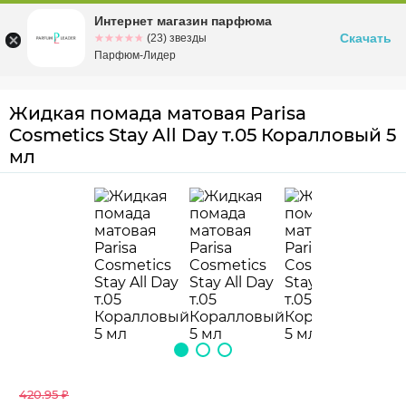
Интернет магазин парфюма
Омск
ул. Заозерная, 11, к. 1
Скачать
☆☆☆☆☆
★★★★★
(23) звезды
Парфюм-Лидер
Жидкая помада матовая Parisa
Cosmetics Stay All Day т.05 Коралловый 5
мл
420.95 ₽