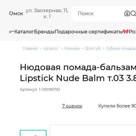
ул. Заозерная, 11,
Омск
к. 1
Каталог
Бренды
Подарочные сертификаты
Ро
Главная
Каталог
Макияж
Для губ
Губные помады
Нюдовая помада-бальзам 
Lipstick Nude Balm т.03 3.
Артикул
1-10096761
Купили более 90
7 оценок