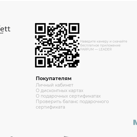
Наведите камеру и скачайте
бесплатное приложение
PARFUM — LEADER
Покупателям
Личный кабинет
О дисконтных картах
О подарочных сертификатах
Проверить баланс подарочного
сертификата