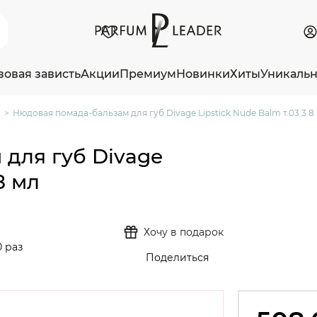
зовая зависть
Акции
Премиум
Новинки
Хиты
Уникаль
Нюдовая помада-бальзам для губ Divage Lipstick Nude Balm т.03 3.8
для губ Divage
8 мл
Хочу в подарок
 раз
Поделиться