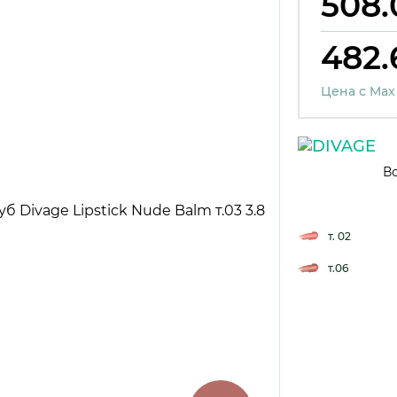
508.
482.
Цена с Max
Вс
т. 02
т.06