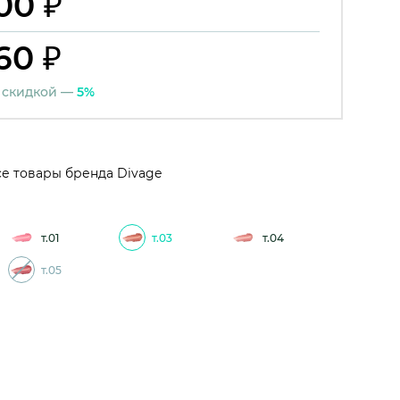
00 ₽
60 ₽
 скидкой —
5%
е товары бренда Divage
т.01
т.03
т.04
т.05