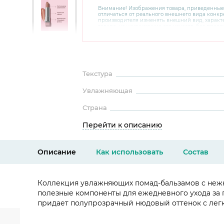
Внимание! Изображения товара, приведенные
отличаться от реального внешнего вида конкре
производителя изменять внешний вид, харак
товара, не ухудшающие его качеств, без пред
В случае любых сомнений перед покупкой уто
комплектацию и внешний вид на официальном 
консультантов по номеру 8 800 200 78 80.
Текстура
Увлажняющая
Страна
Перейти к описанию
Описание
Как использовать
Состав
Коллекция увлажняющих помад-бальзамов с нежны
полезные компоненты для ежедневного ухода за г
придает полупрозрачный нюдовый оттенок с ле