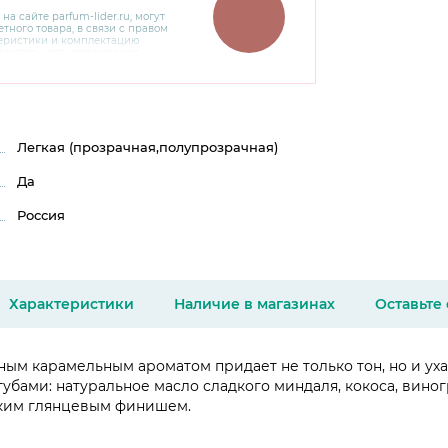
 на сайте
parfum-lider
.ru, могут
тного товара, в связи с правом
теристики и комплектацию
варительного уведомления.
чняйте характеристики,
сайте производителя, а также у
Легкая (прозрачная,полупрозрачная)
Да
Россия
Характеристики
Наличие в магазинах
Оставьте
м карамельным ароматом придает не только тон, но и уха
убами: натуральное масло сладкого миндаля, кокоса, виног
гким глянцевым финишем.