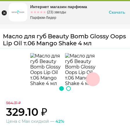
Интернет магазин парфюма
Омск
ул. Заозерная, 11, к. 1
Скачать
☆☆☆☆☆
★★★★★
(23) звезды
Парфюм-Лидер
Масло для губ Beauty Bomb Glossy Oops
Lip Oil т.06 Mango Shake 4 мл
564.31 ₽
329.10 ₽
Цена с Max скидкой —
42%