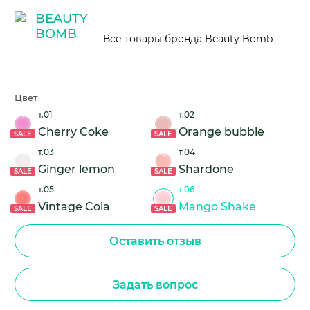
Все товары бренда Beauty Bomb
Цвет
т.01
т.02
Cherry Coke
Orange bubble
SALE
SALE
т.03
т.04
Ginger lemon
Shardone
SALE
SALE
т.05
т.06
Vintage Cola
Mango Shake
SALE
SALE
Оставить отзыв
Задать вопрос