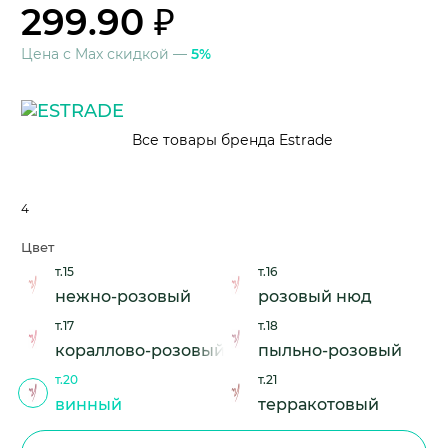
299.90 ₽
Цена с Max скидкой —
5%
Все товары бренда Estrade
4
Цвет
т.15
т.16
нежно-розовый
розовый нюд
т.17
т.18
кораллово-розовый
пыльно-розовый
т.20
т.21
винный
терракотовый