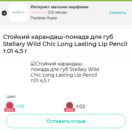
Интернет магазин парфюма
Омск
ул. Заозерная, 11, к. 1
Скачать
☆☆☆☆☆
★★★★★
(23) звезды
Парфюм-Лидер
Стойкий карандаш-помада для губ
Stellary Wild Chic Long Lasting Lip Pencil
т.01 4,5 г
Цвет
т.01
т.02
SALE
SALE
Оставить отзыв