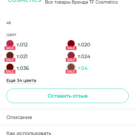
Все товары бренда TF Cosmetics
46
Цвет
т.012
т.020
SALE
SALE
т.021
т.024
SALE
SALE
т.036
т.04
SALE
SALE
Ещё 34 цвета
Оставить отзыв
Описание
Как использовать