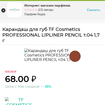
Интернет магазин парфюма
Омск
ул. Заозерная, 11, к. 1
Скачать
☆☆☆☆☆
★★★★★
(23) звезды
Парфюм-Лидер
Карандаш для губ TF Cosmetics
PROFESSIONAL LIPLINER PENCIL т.04 1,7
г
105.16 ₽
68.00 ₽
Цена с Max скидкой —
35%