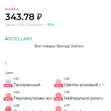
545.69 ₽
343.78 ₽
Цена с Max скидкой —
37%
Все товары бренда Stellary
1
Цвет
т.01
т.02
Прозрачный
Светло-розовый с бле
SALE
SALE
т.04
т.05
Перламутрово-жемчужный
Нейтрально-розовый
SALE
SALE
т.06
т.07