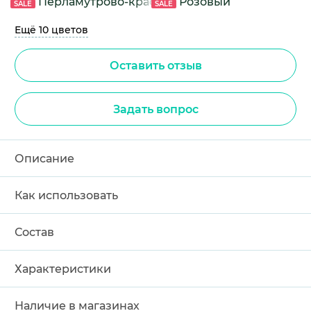
Перламутрово-красный
Розовый
SALE
SALE
Ещё 10 цветов
Оставить отзыв
Задать вопрос
Описание
Как использовать
Состав
Характеристики
Наличие в магазинах