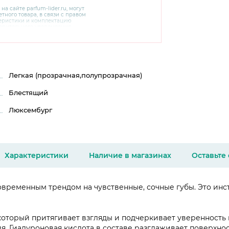
 на сайте
parfum-lider
.ru, могут
тного товара, в связи с правом
теристики и комплектацию
варительного уведомления.
чняйте характеристики,
сайте производителя, а также у
Легкая (прозрачная,полупрозрачная)
Блестящий
Люксембург
Характеристики
Наличие в магазинах
Оставьте
современным трендом на чувственные, сочные губы. Это инс
, который притягивает взгляды и подчеркивает уверенность
я. Гиалуроновая кислота в составе разглаживает поверхно