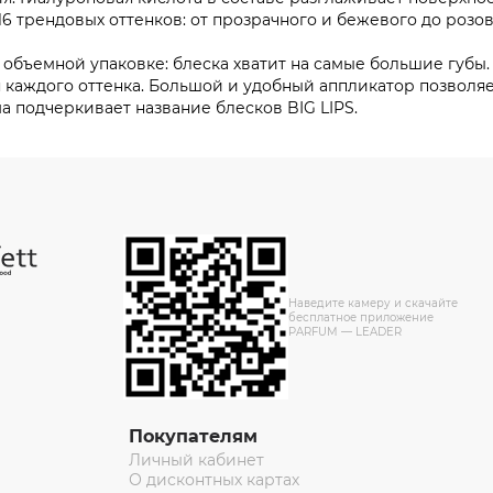
6 трендовых оттенков: от прозрачного и бежевого до розов
 объемной упаковке: блеска хватит на самые большие губ
 каждого оттенка. Большой и удобный аппликатор позволя
а подчеркивает название блесков BIG LIPS.
Наведите камеру и скачайте
бесплатное приложение
PARFUM — LEADER
Покупателям
Личный кабинет
О дисконтных картах