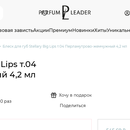
зовая зависть
Акции
Премиум
Новинки
Хиты
Уникаль
Блеск для губ Stellary Big Lips т.04 Перламутрово-жемчужный 4,2 мл
Lips т.04
й 4,2 мл
Хочу в подарок
0 раз
Поделиться