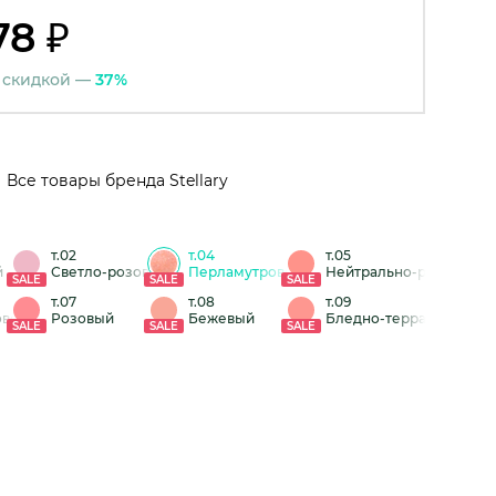
78 ₽
 скидкой —
37%
Все товары бренда Stellary
т.02
т.04
т.05
й
Светло-розовый с блестками
Перламутрово-жемчужный
Нейтрально-розовый
SALE
SALE
SALE
т.07
т.08
т.09
во-красный
Розовый
Бежевый
Бледно-терракотовый
SALE
SALE
SALE