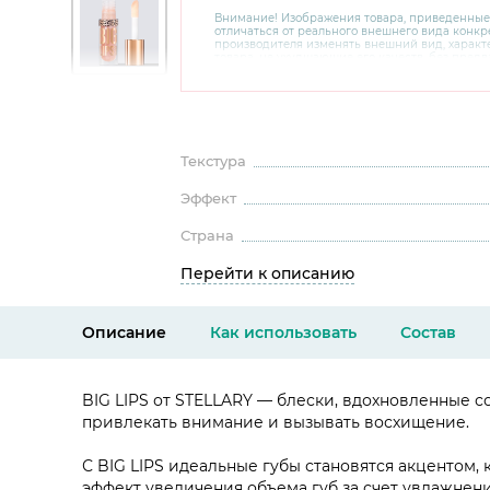
Внимание! Изображения товара, приведенные
отличаться от реального внешнего вида конкре
производителя изменять внешний вид, харак
товара, не ухудшающие его качеств, без пред
В случае любых сомнений перед покупкой уто
комплектацию и внешний вид на официальном 
консультантов по номеру 8 800 200 78 80.
Текстура
Эффект
Страна
Перейти к описанию
Описание
Как использовать
Состав
BIG LIPS от STELLARY — блески, вдохновленные 
привлекать внимание и вызывать восхищение.
С BIG LIPS идеальные губы становятся акцентом
эффект увеличения объема губ за счет увлажнени