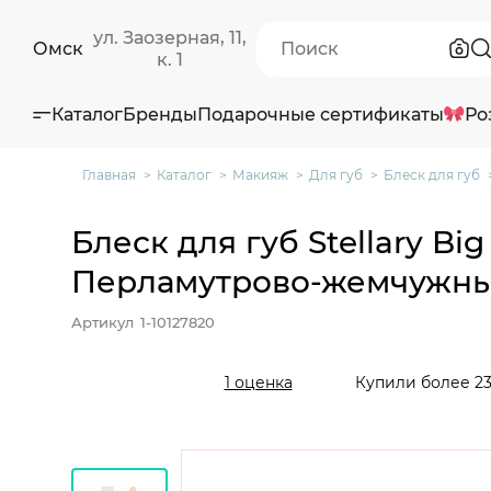
ул. Заозерная, 11,
Омск
к. 1
Каталог
Бренды
Подарочные сертификаты
Ро
Главная
Каталог
Макияж
Для губ
Блеск для губ
Блеск для губ Stellary Big 
Перламутрово-жемчужны
Артикул
1-10127820
Купили более 23
1 оценка