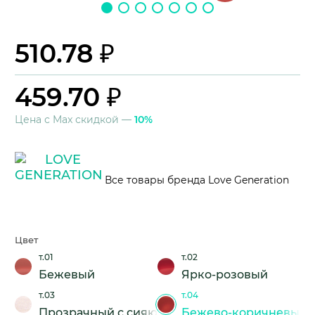
510.78 ₽
459.70 ₽
Цена с Max скидкой —
10%
Все товары бренда Love Generation
Цвет
т.01
т.02
Бежевый
Ярко-розовый
т.03
т.04
Прозрачный с сияющими частицами
Бежево-коричневый