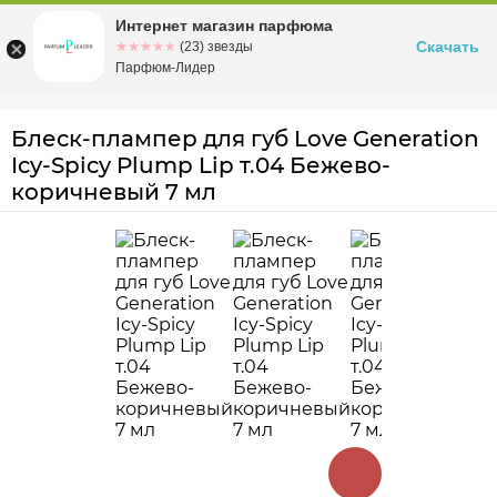
Интернет магазин парфюма
Омск
ул. Заозерная, 11, к. 1
Скачать
☆☆☆☆☆
★★★★★
(23) звезды
Парфюм-Лидер
Блеск-плампер для губ Love Generation
Icy-Spicy Plump Lip т.04 Бежево-
коричневый 7 мл