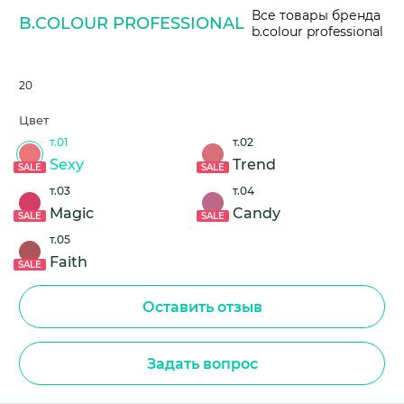
Все товары бренда
B.COLOUR PROFESSIONAL
b.colour professional
20
Цвет
т.01
т.02
Sexy
Trend
SALE
SALE
т.03
т.04
Magic
Candy
SALE
SALE
т.05
Faith
SALE
Оставить отзыв
Задать вопрос