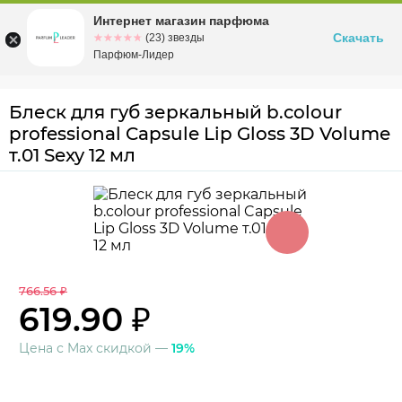
Интернет магазин парфюма
Омск
ул. Заозерная, 11, к. 1
Скачать
☆☆☆☆☆
★★★★★
(23) звезды
Парфюм-Лидер
Блеск для губ зеркальный b.colour
professional Capsule Lip Gloss 3D Volume
т.01 Sexy 12 мл
766.56 ₽
619.90 ₽
Цена с Max скидкой —
19%