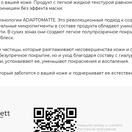
ы о вашей коже. Продукт с легкой жидкой текстурой равно
финишем без эффекта маски.
ехнологии ADAPTOMATTE. Это революционный подход к созд
альные микропигменты в составе продукта обладают уника
и. В сухих зонах они создают легкое полупрозрачное покр
блеск.
астицы, которые разглаживают несовершенства кожи и с
безупречное покрытие, но и уход благодаря составу с гиал
 успокаивают ее, уменьшают покраснения и воспаления.
орый заботится о вашей коже и подчеркивает ее естестве
Наведите камеру и скачайте
бесплатное приложение