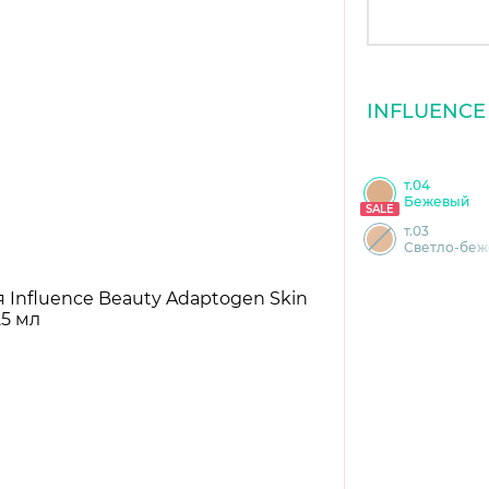
INFLUENCE
т.04
Бежевый
SALE
т.03
Светло-бе