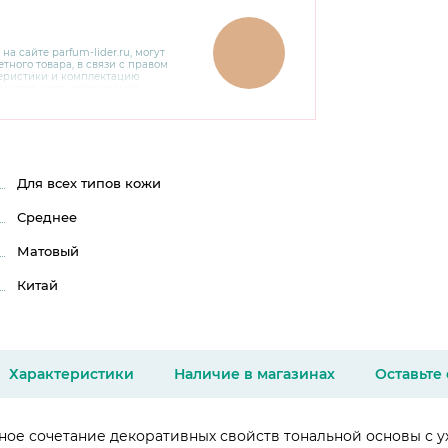
 на сайте
parfum-lider
.ru, могут
тного товара, в связи с правом
теристики и комплектацию
варительного уведомления.
чняйте характеристики,
сайте производителя, а также у
Для всех типов кожи
Среднее
Матовый
Китай
Характеристики
Наличие в магазинах
Оставьте
ое сочетание декоративных свойств тональной основы с 