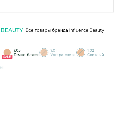
 BEAUTY
Все товары бренда Influence Beauty
т.05
т.01
т.02
Темно-бежевый
Ультра-светлый
Светлый
SALE
жевый