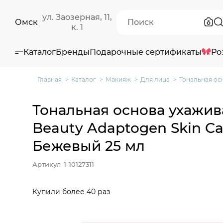
ул. Заозерная, 11,
Омск
к. 1
Каталог
Бренды
Подарочные сертификаты
Ро
Главная
Каталог
Макияж
Для лица
Тональная ос
Тональная основа ухажив
Beauty Adaptogen Skin Ca
Бежевый 25 мл
Артикул
1-10127311
Купили более 40 раз