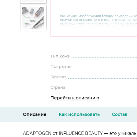
Внимание! Изображения товара, приведенные
отличаться от реального внешнего вида конкре
производителя изменять внешний вид, харак
товара, не ухудшающие его качеств, без пред
В случае любых сомнений перед покупкой уто
комплектацию и внешний вид на официальном 
консультантов по номеру 8 800 200 78 80.
Тип кожи
Покрытие
Эффект
Страна
Перейти к описанию
Описание
Как использовать
Состав
ADAPTOGEN от INFLUENCE BEAUTY — это уникальн