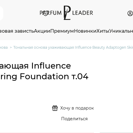
зовая зависть
Акции
Премиум
Новинки
Хиты
Уникаль
нова
Тональная основа ухаживающая Influence Beauty Adaptogen Skin
ающая Influence
ring Foundation т.04
Хочу в подарок
Поделиться