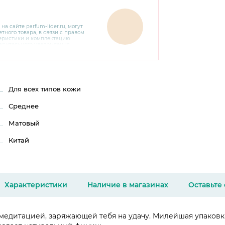
 на сайте
parfum-lider
.ru, могут
тного товара, в связи с правом
теристики и комплектацию
варительного уведомления.
чняйте характеристики,
сайте производителя, а также у
Для всех типов кожи
Среднее
Матовый
Китай
Характеристики
Наличие в магазинах
Оставьте
медитацией, заряжающей тебя на удачу. Милейшая упаковка,