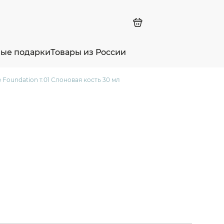
ные подарки
Товары из России
 Foundation т.01 Слоновая кость 30 мл