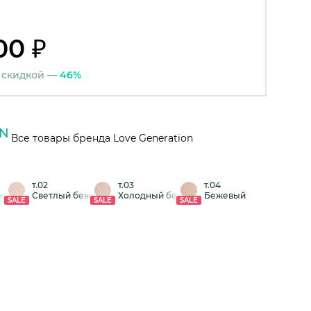
00 ₽
 скидкой —
46%
Все товары бренда Love Generation
т.02
т.03
т.04
ость
Светлый бежевый
Холодный бежевый
Бежевый
SALE
SALE
SALE