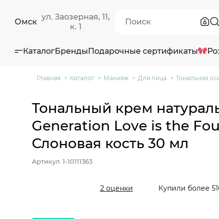
ул. Заозерная, 11,
Омск
к. 1
Каталог
Бренды
Подарочные сертификаты
Ро
Главная
Каталог
Макияж
Для лица
Тональная ос
Тональный крем натурал
Generation Love is the Fou
Слоновая кость 30 мл
Артикул
1-10111363
Купили более 51
2 оценки