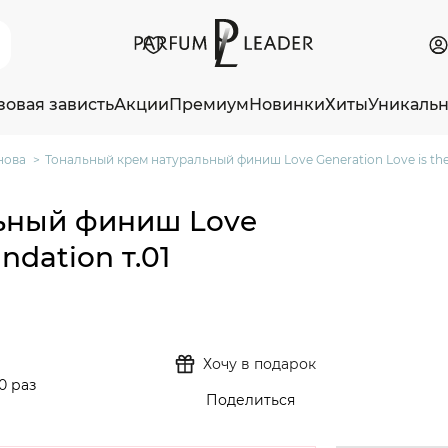
зовая зависть
Акции
Премиум
Новинки
Хиты
Уникаль
нова
Тональный крем натуральный финиш Love Generation Love is the
ьный финиш Love
ndation т.01
Хочу в подарок
0 раз
Поделиться