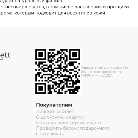
создает натуральный финиш.
т несовершенства, в том числе воспаления и прыщики.
рема, который подходит для всех типов кожи.
Наведите камеру и скачайте
бесплатное приложение
PARFUM — LEADER
Покупателям
Личный кабинет
О дисконтных картах
О подарочных сертификатах
Проверить баланс подарочного
сертификата