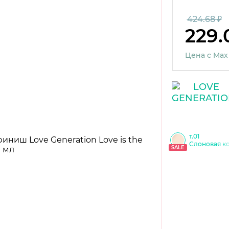
424.68 ₽
229.
Цена с Max
т.01
Слоновая к
SALE