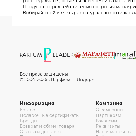
распределяется, остается невесомой на коже и 
Продукт со средней степенью покрытия маскируе
Выбирай свой из четырех натуральных оттенков к
Все права защищены
© 2004–2026 «Парфюм — Лидер»
Информация
Компания
Каталог
О компании
Подарочные сертификаты
Партнерам
Бренды
Вакансии
Возврат и обмен товара
Реквизиты
Оплата и доставка
Наши магазины