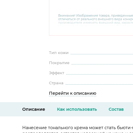
Внимание! Изображения товара, приведенные
отличаться от реального внешнего вида конкре
производителя изменять внешний вид, харак
товара, не ухудшающие его качеств, без пред
В случае любых сомнений перед покупкой уто
комплектацию и внешний вид на официальном 
консультантов по номеру 8 800 200 78 80.
Тип кожи
Покрытие
Эффект
Страна
Перейти к описанию
Описание
Как использовать
Состав
Нанесение тонального крема может стать бьюти-