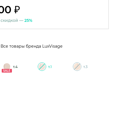
00 ₽
 скидкой —
25%
Все товары бренда LuxVisage
т.4
т.1
т.3
SALE