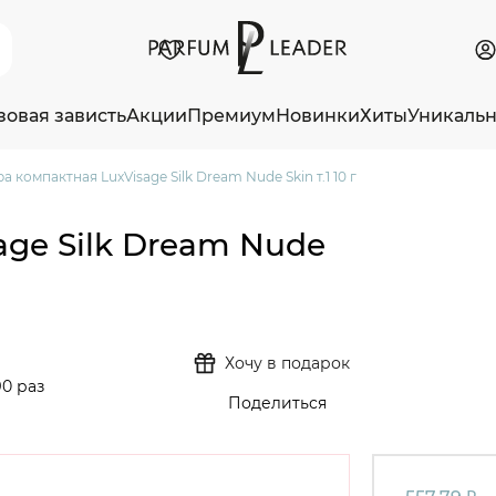
зовая зависть
Акции
Премиум
Новинки
Хиты
Уникаль
а компактная LuxVisage Silk Dream Nude Skin т.1 10 г
age Silk Dream Nude
Хочу в подарок
0 раз
Поделиться