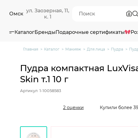
ул. Заозерная, 11,
Омск
к. 1
Каталог
Бренды
Подарочные сертификаты
Ро
Главная
Каталог
Макияж
Для лица
Пудра
Пудр
Пудра компактная LuxVis
Skin т.1 10 г
Артикул
1-10058583
Купили более 39
2 оценки