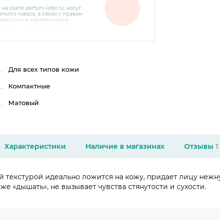
 на сайте
parfum-lider
.ru, могут
тного товара, в связи с правом
теристики и комплектацию
варительного уведомления.
чняйте характеристики,
сайте производителя, а также у
Для всех типов кожи
Компактные
Матовый
Характеристики
Наличие в магазинах
Отзывы
1
й текстурой идеально ложится на кожу, придает лицу нежну
е «дышать», не вызывает чувства стянутости и сухости.