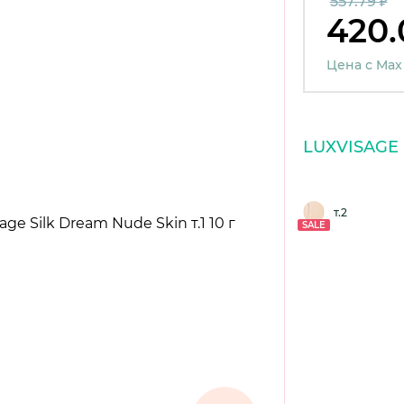
557.79 ₽
420.
Цена с Max
LUXVISAGE
т.2
SALE