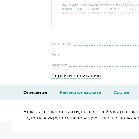
Внимание! Изображения товара, приведенные
отличаться от реального внешнего вида конкре
производителя изменять внешний вид, харак
товара, не ухудшающие его качеств, без пред
В случае любых сомнений перед покупкой уто
комплектацию и внешний вид на официальном 
консультантов по номеру 8 800 200 78 80.
Тип кожи
Тип
Эффект
Перейти к описанию
Описание
Как использовать
Состав
Нежная шелковистая пудра с легкой ультратонко
Пудра маскирует мелкие недостатки, позволяя кож