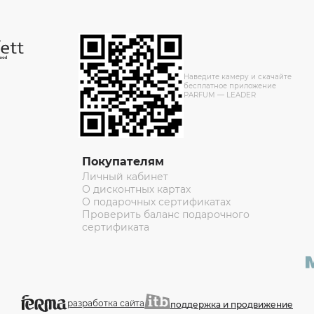
Наведите камеру и скачайте
бесплатное приложение
PARFUM — LEADER
Покупателям
Личный кабинет
О дисконтных картах
О подарочных сертификатах
Проверить баланс подарочного
сертификата
разработка сайта
поддержка и продвижение