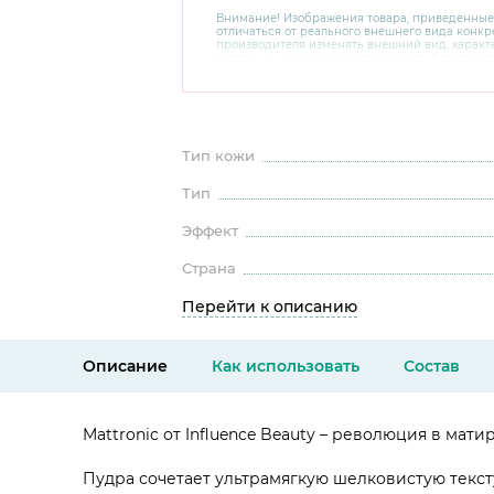
Внимание! Изображения товара, приведенные
отличаться от реального внешнего вида конкре
производителя изменять внешний вид, харак
товара, не ухудшающие его качеств, без пред
В случае любых сомнений перед покупкой уто
комплектацию и внешний вид на официальном 
консультантов по номеру 8 800 200 78 80.
Тип кожи
Тип
Эффект
Страна
Перейти к описанию
Описание
Как использовать
Состав
Mattronic от Influence Beauty – революция в мат
Пудра сочетает ультрамягкую шелковистую текст