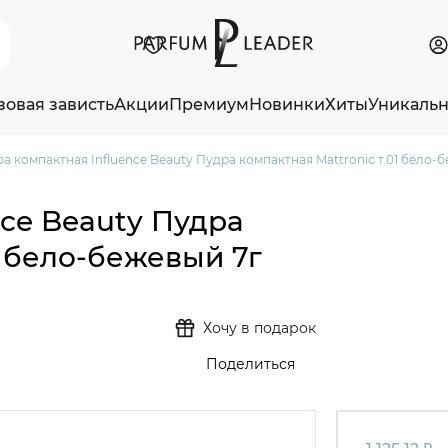
зовая зависть
Акции
Премиум
Новинки
Хиты
Уникаль
а компактная Influence Beauty Пудра компактная Mattronic т.01 бело-
nce Beauty Пудра
1 бело-бежевый 7г
Хочу в подарок
Поделиться