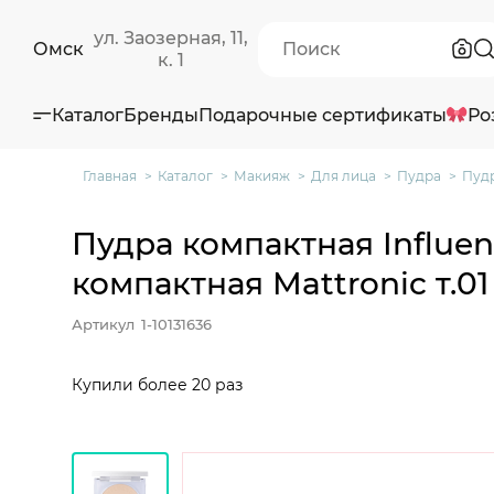
ул. Заозерная, 11,
Омск
к. 1
Каталог
Бренды
Подарочные сертификаты
Ро
Главная
Каталог
Макияж
Для лица
Пудра
Пудр
Пудра компактная Influe
компактная Mattronic т.0
Артикул
1-10131636
Купили более 20 раз