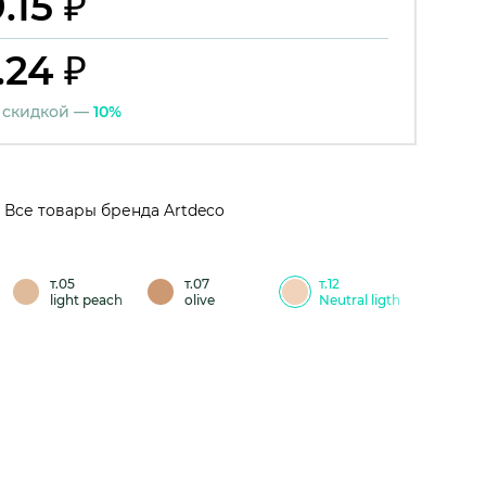
.15 ₽
.24 ₽
 скидкой —
10%
Все товары бренда Artdeco
т.05
т.07
т.12
light peach
olive
Neutral ligth