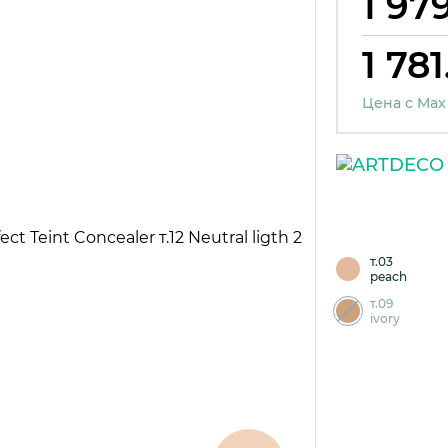
1 979
1 781
Цена с Max
т.03
peach
т.09
ivory