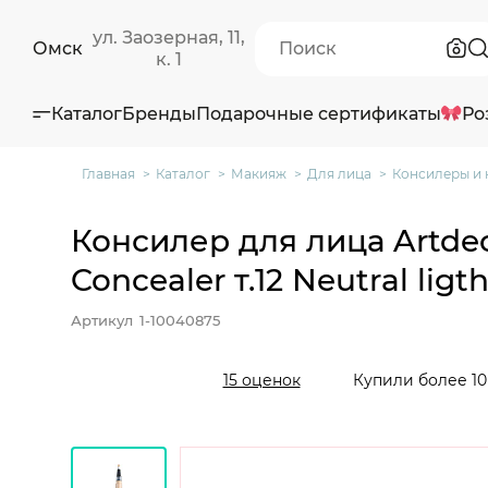
ул. Заозерная, 11,
Омск
к. 1
Каталог
Бренды
Подарочные сертификаты
Ро
Главная
Каталог
Макияж
Для лица
Консилеры и 
Консилер для лица Artdeco
Concealer т.12 Neutral ligt
Артикул
1-10040875
Купили более 10
15 оценок