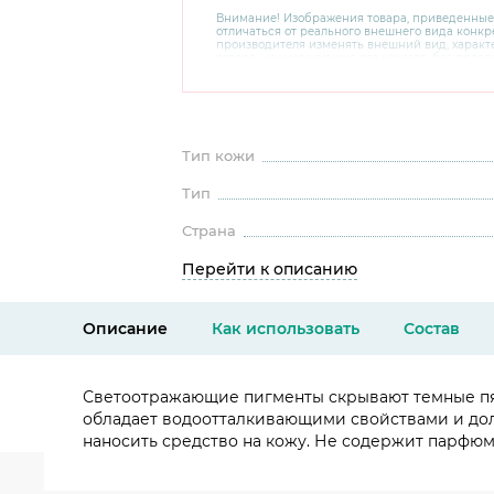
Внимание! Изображения товара, приведенные
отличаться от реального внешнего вида конкре
производителя изменять внешний вид, харак
товара, не ухудшающие его качеств, без пред
В случае любых сомнений перед покупкой уто
комплектацию и внешний вид на официальном 
консультантов по номеру 8 800 200 78 80.
Тип кожи
Тип
Страна
Перейти к описанию
Описание
Как использовать
Состав
Светоотражающие пигменты скрывают темные пятн
обладает водоотталкивающими свойствами и долг
наносить средство на кожу. Не содержит парфю