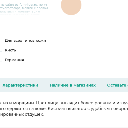
 на сайте
parfum-lider
.ru, могут
тного товара, в связи с правом
теристики и комплектацию
варительного уведомления.
чняйте характеристики,
сайте производителя, а также у
Для всех типов кожи
Кисть
Германия
Характеристики
Наличие в магазинах
Оставьте
а и морщины. Цвет лица выглядит более ровным и излучае
о держится на коже. Кисть-аппликатор с удобным поворот
мированных отдушек.