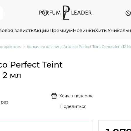
зовая зависть
Акции
Премиум
Новинки
Хиты
Уникаль
корректоры
Консилер для лица Artdeco Perfect Teint Concealer т.12 Neu
 Perfect Teint
h 2 мл
Хочу в подарок
 раз
Поделиться