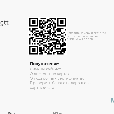
Наведите камеру и скачайте
бесплатное приложение
PARFUM — LEADER
Покупателям
Личный кабинет
О дисконтных картах
О подарочных сертификатах
Проверить баланс подарочного
сертификата