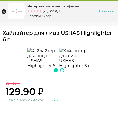
Интернет магазин парфюма
Омск
ул. Заозерная, 11, к. 1
Скачать
☆☆☆☆☆
★★★★★
(23) звезды
Парфюм-Лидер
Хайлайтер для лица USHAS Highlighter
6 г
294.63 ₽
129.90 ₽
Цена с Max скидкой —
56%