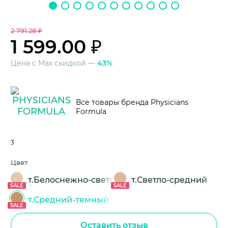
2 791.28 ₽
1 599.00 ₽
Цена с Max скидкой —
43%
Все товары бренда Physicians
Formula
3
Цвет
т.Белоснежно-светлый
т.Светло-средний
SALE
SALE
т.Средний-темный
SALE
Оставить отзыв