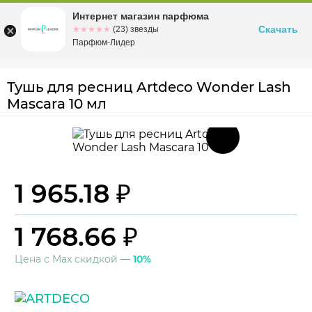
Интернет магазин парфюма
Омск
ул. Заозерная, 11, к. 1
Скачать
☆☆☆☆☆
★★★★★
(23) звезды
Парфюм-Лидер
Тушь для ресниц Artdeco Wonder Lash
Mascara 10 мл
1 965.18 ₽
1 768.66 ₽
Цена с Max скидкой —
10%