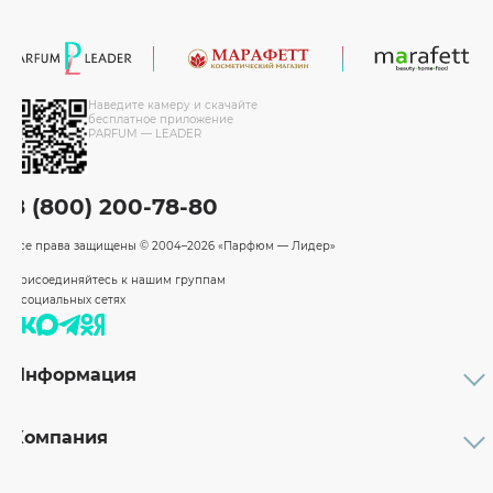
Наведите камеру и скачайте
бесплатное приложение
PARFUM — LEADER
8 (800) 200-78-80
Все права защищены
© 2004–2026 «Парфюм — Лидер»
Присоединяйтесь к нашим группам
в социальных сетях
Информация
Каталог
Подарочные сертификаты
Компания
Бренды
Возврат и обмен товара
О компании
Оплата и доставка
Партнерам