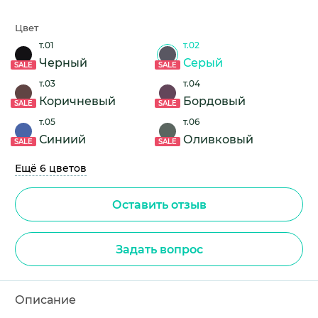
Цвет
т.01
т.02
Черный
Серый
SALE
SALE
т.03
т.04
Коричневый
Бордовый
SALE
SALE
т.05
т.06
Синиий
Оливковый
SALE
SALE
Ещё 6 цветов
Оставить отзыв
Задать вопрос
Описание