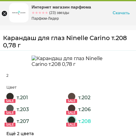
Интернет магазин парфюма
Омск
ул. Заозерная, 11, к. 1
Скачать
☆☆☆☆☆
★★★★★
(23) звезды
Парфюм-Лидер
Карандаш для глаз Ninelle Carino т.208
0,78 г
2
Цвет
т.201
т.202
SALE
SALE
т.203
т.206
SALE
SALE
т.207
т.208
SALE
SALE
Ещё 2 цвета