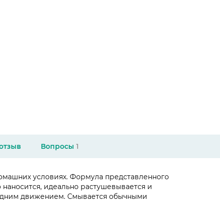
 отзыв
Вопросы
1
 домашних условиях. Формула представленного
о наносится, идеально растушевывается и
я одним движением. Смывается обычными