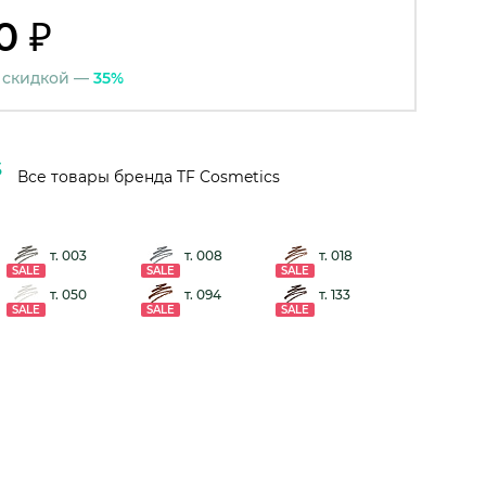
0 ₽
 скидкой —
35%
Все товары бренда TF Cosmetics
т. 003
т. 008
т. 018
SALE
SALE
SALE
т. 050
т. 094
т. 133
SALE
SALE
SALE