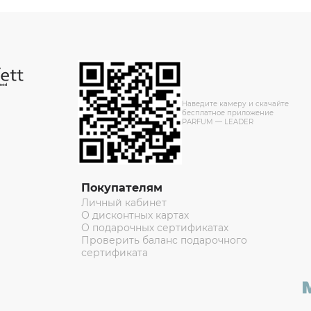
Наведите камеру и скачайте
бесплатное приложение
PARFUM — LEADER
Покупателям
Личный кабинет
О дисконтных картах
О подарочных сертификатах
Проверить баланс подарочного
сертификата