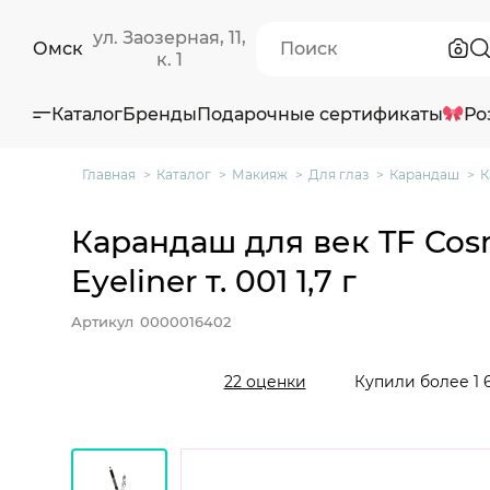
ул. Заозерная, 11,
Омск
к. 1
Каталог
Бренды
Подарочные сертификаты
Ро
Главная
Каталог
Макияж
Для глаз
Карандаш
К
Карандаш для век TF Cosm
Eyeliner т. 001 1,7 г
Артикул
0000016402
Купили более 1 
22 оценки