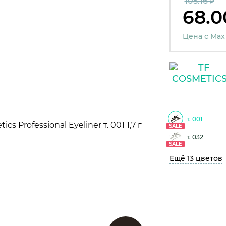
105.16 ₽
68.0
Цена с Max
т. 001
SALE
т. 032
SALE
Ещё 13 цветов