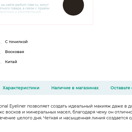
 на сайте
parfum-lider
.ru, могут
тного товара, в связи с правом
теристики и комплектацию
варительного уведомления.
чняйте характеристики,
сайте производителя, а также у
С точилкой
Восковая
Китай
Характеристики
Наличие в магазинах
Оставьте
ional Eyeliner позволяет создать идеальный макияж даже в
кс восков и минеральных масел, благодаря чему он отличн
течение целого дня. Четкая и насыщенная линия создаетс