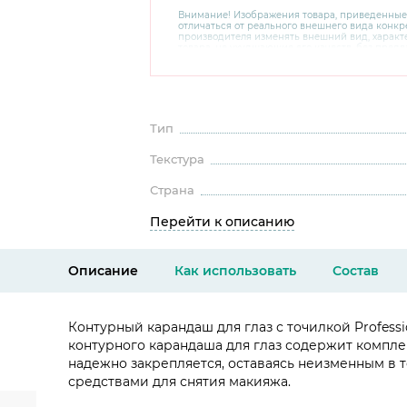
Внимание! Изображения товара, приведенные
отличаться от реального внешнего вида конкре
производителя изменять внешний вид, харак
товара, не ухудшающие его качеств, без пред
В случае любых сомнений перед покупкой уто
комплектацию и внешний вид на официальном 
консультантов по номеру 8 800 200 78 80.
Тип
Текстура
Страна
Перейти к описанию
Описание
Как использовать
Состав
Контурный карандаш для глаз с точилкой Profess
контурного карандаша для глаз содержит компле
надежно закрепляется, оставаясь неизменным в 
средствами для снятия макияжа.