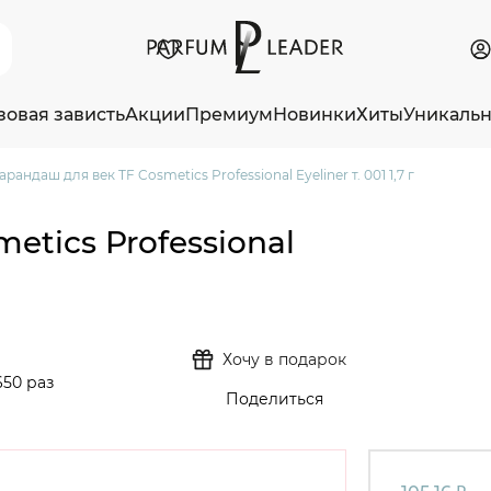
зовая зависть
Акции
Премиум
Новинки
Хиты
Уникаль
арандаш для век TF Cosmetics Professional Eyeliner т. 001 1,7 г
etics Professional
Хочу в подарок
650 раз
Поделиться