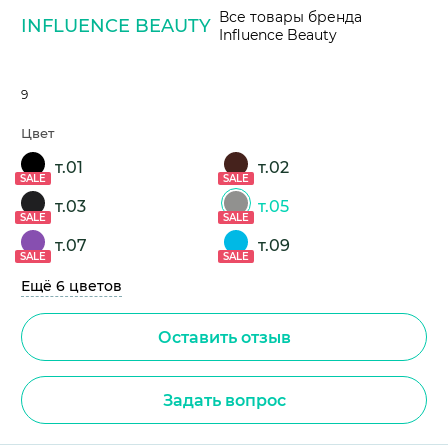
Все товары бренда
INFLUENCE BEAUTY
Influence Beauty
9
Цвет
т.01
т.02
SALE
SALE
т.03
т.05
SALE
SALE
т.07
т.09
SALE
SALE
Ещё 6 цветов
Оставить отзыв
Задать вопрос