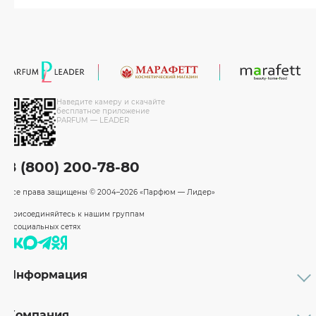
Наведите камеру и скачайте
бесплатное приложение
PARFUM — LEADER
8 (800) 200-78-80
Все права защищены
© 2004–2026 «Парфюм — Лидер»
Присоединяйтесь к нашим группам
в социальных сетях
Информация
Каталог
Подарочные сертификаты
Компания
Бренды