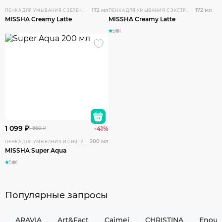
172 мл
172 мл
ПЕНКА ДЛЯ УМЫВАНИЯ С ЗЕЛЕНЫМ ЧАЕМ
ПЕНКА ДЛЯ УМЫВАНИЯ С ЭКСТРАКТОМ КЛУБНИКИ
MISSHA Creamy Latte
MISSHA Creamy Latte
5
1
1 099 ₽
1 860 ₽
-41%
200 мл
ПЕНКА ДЛЯ УМЫВАНИЯ И СНЯТИЯ МАКИЯЖА
MISSHA Super Aqua
5
1
Популярные запросы
ARAVIA
Art&Fact
Caimei
CHRISTINA
Enou