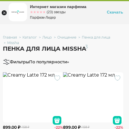
Интернет магазин парфюма
Омск
ул. Заозерная, 11, к. 1
Скачать
☆☆☆☆☆
★★★★★
(23) звезды
Парфюм-Лидер
Главная
Каталог
Лицо
Очищение
Пенка для лица
Missha
3
ПЕНКА ДЛЯ ЛИЦА MISSHA
Фильтры
По популярности
899.00 ₽
899.00 ₽
1 158 ₽
-22%
1 158 ₽
-22%