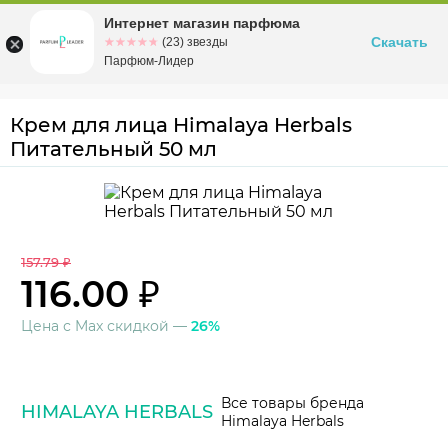
Интернет магазин парфюма
Омск
ул. Заозерная, 11, к. 1
Скачать
☆☆☆☆☆
★★★★★
(23) звезды
Парфюм-Лидер
Крем для лица Himalaya Herbals
Питательный 50 мл
157.79 ₽
116.00 ₽
Цена с Max скидкой —
26%
Все товары бренда
HIMALAYA HERBALS
Himalaya Herbals