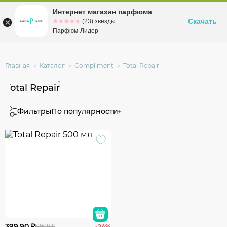
Интернет магазин парфюма
Омск
ул. Заозерная, 11, к. 1
Скачать
☆☆☆☆☆
★★★★★
(23) звезды
Парфюм-Лидер
Главная
Каталог
Compliment
Total Repair
1
Total Repair
Фильтры
По популярности
399.90 ₽
526.21 ₽
-24%