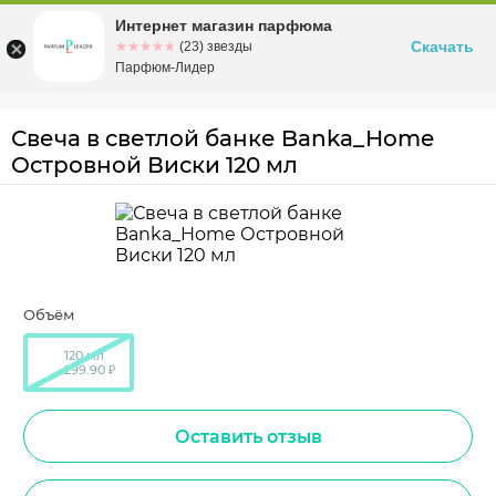
Интернет магазин парфюма
Омск
ул. Заозерная, 11, к. 1
Скачать
☆☆☆☆☆
★★★★★
(23) звезды
Парфюм-Лидер
Свеча в светлой банке Banka_Home
Островной Виски 120 мл
Объём
120 мл
299.90 ₽
Оставить отзыв