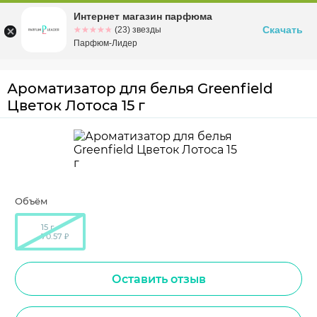
Интернет магазин парфюма
Омск
ул. Заозерная, 11, к. 1
Скачать
☆☆☆☆☆
★★★★★
(23) звезды
Парфюм-Лидер
Ароматизатор для белья Greenfield
Цветок Лотоса 15 г
Объём
15 г
70.57 ₽
Оставить отзыв