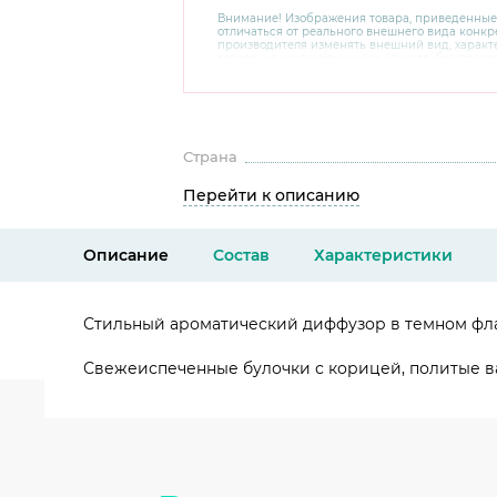
Внимание! Изображения товара, приведенные
отличаться от реального внешнего вида конкре
производителя изменять внешний вид, харак
товара, не ухудшающие его качеств, без пред
В случае любых сомнений перед покупкой уто
комплектацию и внешний вид на официальном 
консультантов по номеру 8 800 200 78 80.
Страна
Перейти к описанию
Описание
Состав
Характеристики
Стильный ароматический диффузор в темном фл
Свежеиспеченные булочки с корицей, политые в