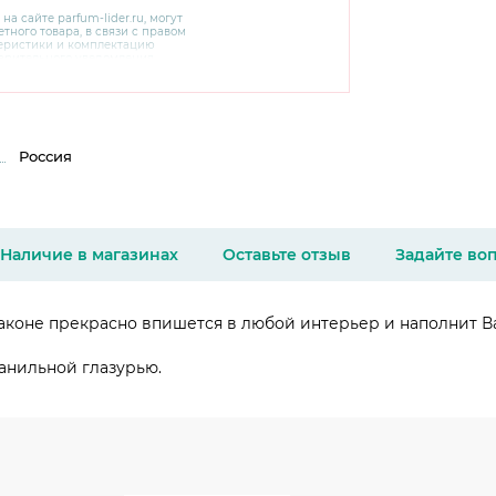
 на сайте
parfum-lider
.ru, могут
тного товара, в связи с правом
теристики и комплектацию
варительного уведомления.
чняйте характеристики,
сайте производителя, а также у
Россия
Наличие в магазинах
Оставьте отзыв
Задайте во
аконе прекрасно впишется в любой интерьер и наполнит 
анильной глазурью.