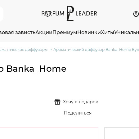
зовая зависть
Акции
Премиум
Новинки
Хиты
Уникаль
оматические диффузоры
Ароматический диффузор Banka_Home Було
р Banka_Home
Хочу в подарок
Поделиться