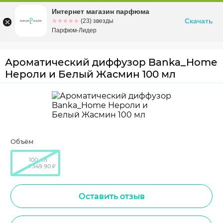
Интернет магазин парфюма
Омск
ул. Заозерная, 11, к. 1
Скачать
☆☆☆☆☆
★★★★★
(23) звезды
Парфюм-Лидер
Ароматический диффузор Banka_Home
Нероли и Белый Жасмин 100 мл
Объём
100 мл
1 349.90 ₽
Оставить отзыв