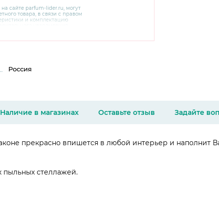
 на сайте
parfum-lider
.ru, могут
тного товара, в связи с правом
теристики и комплектацию
варительного уведомления.
чняйте характеристики,
сайте производителя, а также у
Россия
Наличие в магазинах
Оставьте отзыв
Задайте во
аконе прекрасно впишется в любой интерьер и наполнит 
х пыльных стеллажей.