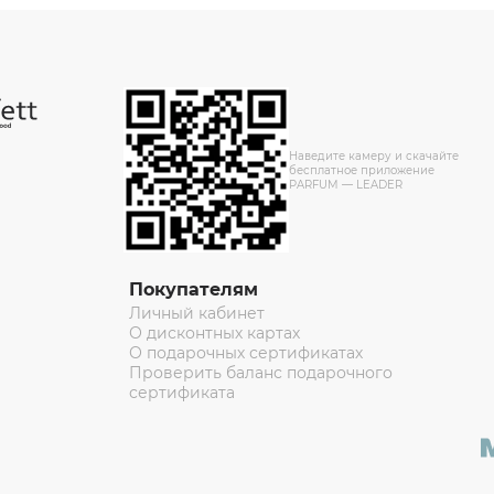
Наведите камеру и скачайте
бесплатное приложение
PARFUM — LEADER
Покупателям
Личный кабинет
О дисконтных картах
О подарочных сертификатах
Проверить баланс подарочного
сертификата