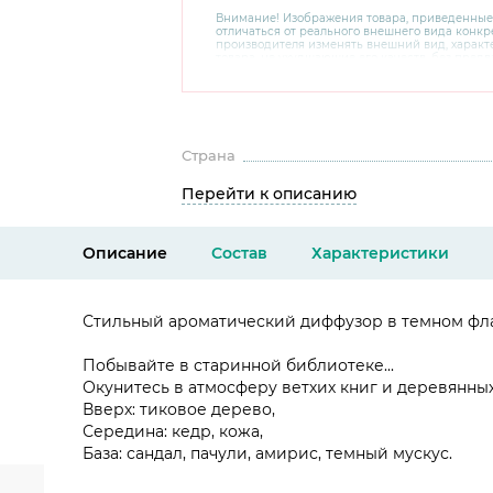
Внимание! Изображения товара, приведенные
отличаться от реального внешнего вида конкре
производителя изменять внешний вид, харак
товара, не ухудшающие его качеств, без пред
В случае любых сомнений перед покупкой уто
комплектацию и внешний вид на официальном 
консультантов по номеру 8 800 200 78 80.
Страна
Перейти к описанию
Описание
Состав
Характеристики
Стильный ароматический диффузор в темном фл
Побывайте в старинной библиотеке...
Окунитесь в атмосферу ветхих книг и деревянны
Вверх: тиковое дерево,
Середина: кедр, кожа,
База: сандал, пачули, амирис, темный мускус.