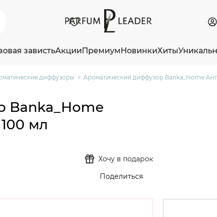
зовая зависть
Акции
Премиум
Новинки
Хиты
Уникаль
оматические диффузоры
Ароматический диффузор Banka_Home Анти
р Banka_Home
100 мл
Хочу в подарок
Поделиться